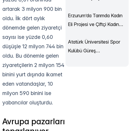
Sürüyor
artarak 3 milyon 900 bin
Erzurum’da Tarımda Kadın
oldu. İlk dört aylık
Eli Projesi ve Çiftçi Kadın
dönemde gelen ziyaretçi
Akademisi Başladı
sayısı ise yüzde 0,60
Atatürk Üniversitesi Spor
düşüşle 12 milyon 744 bin
Kulübü Güreş
oldu. Bu dönemle gelen
Şampiyonası’ndan
ziyaretçilerin 2 milyon 154
Madalyalarla Döndü
binini yurt dışında ikamet
eden vatandaşlar, 10
milyon 590 binini ise
yabancılar oluşturdu.
Avrupa pazarları