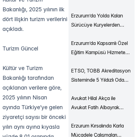
Ekonomi Buluşmaları
Bakanlığı, 2025 yılının ilk
Düzenlendi
Erzurum’da Yolda Kalan
dört ilişkin turizm verilerini
Sürücüye Kuryelerden
açıkladı.
Destek
Erzurum’da Kapsamlı Özel
Turizm Güncel
Eğitim Kampüsü Hizmete
Açılıyor
Kültür ve Turizm
ETSO, TOBB Akreditasyon
Bakanlığı tarafından
Sisteminde 5 Yıldızlı Oda
açıklanan verilere göre,
Statüsüne Yükseldi
2025 yılının Nisan
Avukat Hilal Akça ile
ayında Türkiye’ye gelen
Avukat Fatih Albayrak
Dünya Evine Girdi
ziyaretçi sayısı bir önceki
Erzurum Kırsalında Karla
yılın aynı ayına kıyasla
Mücadele Çalışmaları
yüzde 8,01 oranında