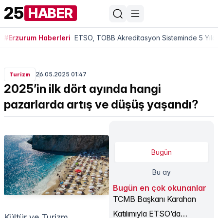
25
HABER
#Erzurum Haberleri
ETSO, TOBB Akreditasyon Sisteminde 5 Yıldı
26.05.2025 01:47
Turizm
2025’in ilk dört ayında hangi
pazarlarda artış ve düşüş yaşandı?
Bugün
Bu ay
Bugün en çok okunanlar
TCMB Başkanı Karahan
Katılımıyla ETSO’da
Kültür ve Turizm