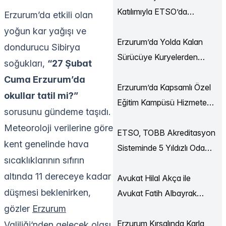
Katılımıyla ETSO’da
Erzurum’da etkili olan
Ekonomi Buluşmaları
yoğun kar yağışı ve
Düzenlendi
Erzurum’da Yolda Kalan
dondurucu Sibirya
Sürücüye Kuryelerden
soğukları,
“27 Şubat
Destek
Cuma Erzurum’da
Erzurum’da Kapsamlı Özel
okullar tatil mi?”
Eğitim Kampüsü Hizmete
sorusunu gündeme taşıdı.
Açılıyor
Meteoroloji verilerine göre
ETSO, TOBB Akreditasyon
kent genelinde hava
Sisteminde 5 Yıldızlı Oda
sıcaklıklarının sıfırın
Statüsüne Yükseldi
altında 11 dereceye kadar
Avukat Hilal Akça ile
düşmesi beklenirken,
Avukat Fatih Albayrak
gözler
Erzurum
Dünya Evine Girdi
Erzurum Kırsalında Karla
Valiliği
‘nden gelecek olası