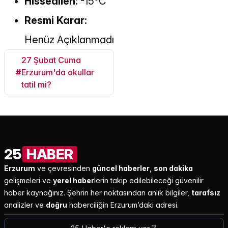
Hissedilen:
-15°C
Resmi Karar:
Henüz Açıklanmadı
27 Şubat Cuma
#
Erzurum'da okullar
tatil mi?
25
HABER
Erzurum
ve çevresinden
güncel haberler
,
son dakika
gelişmeleri ve
yerel haber
lerin takip edilebileceği güvenilir
haber kaynağınız. Şehrin her noktasından anlık bilgiler,
tarafsız
analizler ve
doğru
haberciliğin Erzurum’daki adresi.