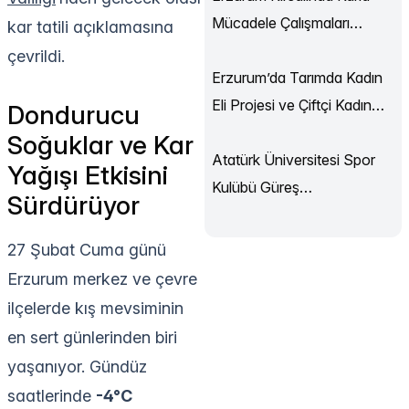
Mücadele Çalışmaları
kar tatili açıklamasına
Sürüyor
çevrildi.
Erzurum’da Tarımda Kadın
Eli Projesi ve Çiftçi Kadın
Dondurucu
Akademisi Başladı
Soğuklar ve Kar
Atatürk Üniversitesi Spor
Yağışı Etkisini
Kulübü Güreş
Sürdürüyor
Şampiyonası’ndan
Madalyalarla Döndü
27 Şubat Cuma günü
Erzurum merkez ve çevre
ilçelerde kış mevsiminin
en sert günlerinden biri
yaşanıyor. Gündüz
saatlerinde
-4°C