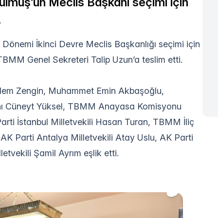
muş’un Meclis Başkanı seçimi için
.
Dönemi İkinci Devre Meclis Başkanlığı seçimi için
TBMM Genel Sekreteri Talip Uzun’a teslim etti.
 Özlem Zengin, Muhammet Emin Akbaşoğlu,
nı Cüneyt Yüksel, TBMM Anayasa Komisyonu
ti İstanbul Milletvekili Hasan Turan, TBMM İliç
 Parti Antalya Milletvekili Atay Uslu, AK Parti
etvekili Şamil Ayrım eşlik etti.