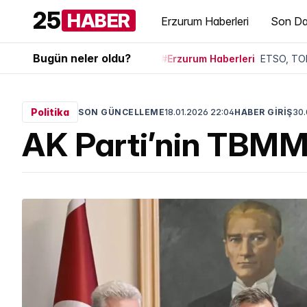
25
HABER
Erzurum Haberleri
Son Da
Bugün neler oldu?
#Erzurum Haberleri
ETSO, TOB
Politika
SON GÜNCELLEME
18.01.2026 22:04
HABER GİRİŞ
30.
AK Parti’nin TBMM