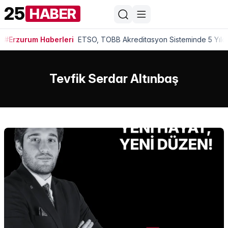
25
HABER
#Erzurum Haberleri
ETSO, TOBB Akreditasyon Sisteminde 5 Yıldı
Tevfik Serdar Altınbaş