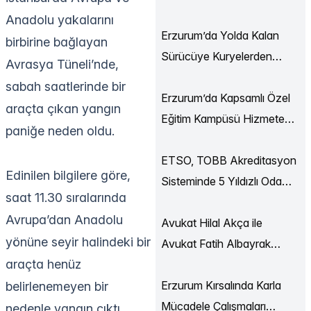
Ekonomi Buluşmaları
Anadolu yakalarını
Düzenlendi
Erzurum’da Yolda Kalan
birbirine bağlayan
Sürücüye Kuryelerden
Avrasya Tüneli’nde,
Destek
sabah saatlerinde bir
Erzurum’da Kapsamlı Özel
araçta çıkan yangın
Eğitim Kampüsü Hizmete
paniğe neden oldu.
Açılıyor
ETSO, TOBB Akreditasyon
Edinilen bilgilere göre,
Sisteminde 5 Yıldızlı Oda
saat 11.30 sıralarında
Statüsüne Yükseldi
Avrupa’dan Anadolu
Avukat Hilal Akça ile
yönüne seyir halindeki bir
Avukat Fatih Albayrak
araçta henüz
Dünya Evine Girdi
Erzurum Kırsalında Karla
belirlenemeyen bir
Mücadele Çalışmaları
nedenle yangın çıktı.