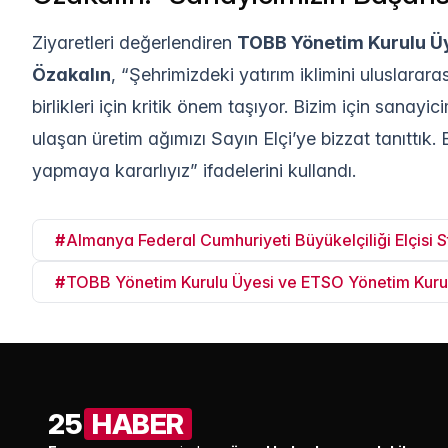
Ziyaretleri değerlendiren
TOBB Yönetim Kurulu Ü
Özakalın
, “Şehrimizdeki yatırım iklimini uluslarara
birlikleri için kritik önem taşıyor. Bizim için sanay
ulaşan üretim ağımızı Sayın Elçi’ye bizzat tanıttık
yapmaya kararlıyız” ifadelerini kullandı.
#
Almanya Federal Cumhuriyeti Büyükelçiliği Elçisi 
#
TOBB Yönetim Kurulu Üyesi ve ETSO Yönetim Kuru
25
HABER