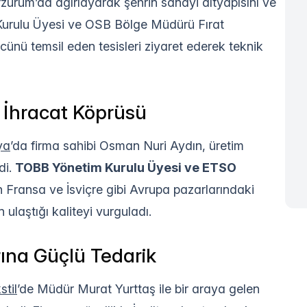
rzurum’da ağırlayarak şehrin sanayi altyapısını ve
m Kurulu Üyesi ve OSB Bölge Müdürü Fırat
cünü temsil eden tesisleri ziyaret ederek teknik
 İhracat Köprüsü
ya
’da firma sahibi Osman Nuri Aydın, üretim
di.
TOBB Yönetim Kurulu Üyesi ve ETSO
ın Fransa ve İsviçre gibi Avrupa pazarlarındaki
ulaştığı kaliteyi vurguladı.
rına Güçlü Tedarik
til
’de Müdür Murat Yurttaş ile bir araya gelen