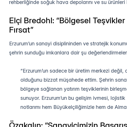
rehberliğinde soğuk hava depolarını ve su ürünleri 
Elçi Bredohl: “Bölgesel Teşvikler 
Fırsat”
Erzurum’un sanayi disiplininden ve stratejik konum
şehrin sunduğu imkanlara dair şu değerlendirmele
“Erzurum’un sadece bir üretim merkezi değil, a
olduğunu bizzat müşahede ettim. Şehrin sanayi
bölgeye sağlanan yatırım teşviklerinin birleşmesi
sunuyor. Erzurum’un bu gelişim ivmesi, lojisti
notlarımı hem Büyükelçiliğimizle hem de Alman
Özakalın: “Sanayicimizin Başarı