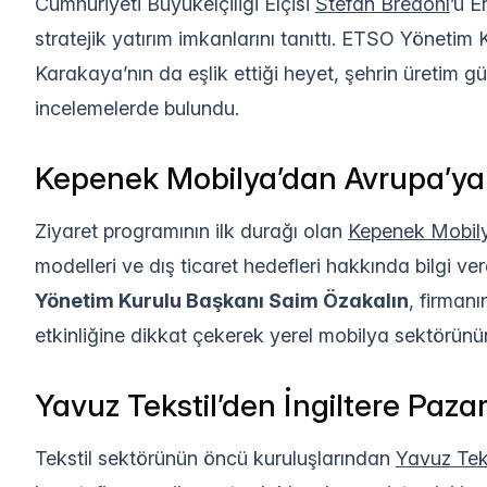
Cumhuriyeti Büyükelçiliği Elçisi
Stefan Bredohl
’ü E
stratejik yatırım imkanlarını tanıttı. ETSO Yöneti
Karakaya’nın da eşlik ettiği heyet, şehrin üretim gü
incelemelerde bulundu.
Kepenek Mobilya’dan Avrupa’ya
Ziyaret programının ilk durağı olan
Kepenek Mobil
modelleri ve dış ticaret hedefleri hakkında bilgi ver
Yönetim Kurulu Başkanı Saim Özakalın
, firman
etkinliğine dikkat çekerek yerel mobilya sektörünün 
Yavuz Tekstil’den İngiltere Paza
Tekstil sektörünün öncü kuruluşlarından
Yavuz Teks