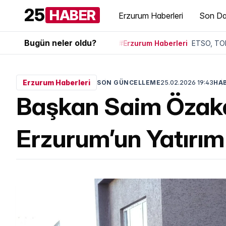
25
HABER
Erzurum Haberleri
Son Da
Bugün neler oldu?
#Erzurum Haberleri
ETSO, TOB
Erzurum Haberleri
SON GÜNCELLEME
25.02.2026 19:43
HAB
Başkan Saim Özakal
Erzurum’un Yatırım 