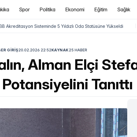
kika
Spor
Politika
Ekonomi
Eğitim
Sağlık
B Akreditasyon Sisteminde 5 Yıldızlı Oda Statüsüne Yükseldi
|
ER GİRİŞ
20.02.2026 22:52
KAYNAK
25 HABER
ın, Alman Elçi Stefa
Potansiyelini Tanıttı