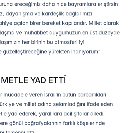
uuruna ereceğimiz daha nice bayramlara eriştirsin
iz, dayanışma ve kardeşlik bağlarımızı
iye açılan birer bereket kapılarıdır. Millet olarak
ardımlaşma ve muhabbet duygumuzun en üst düzeyde
şımızın her birinin bu atmosferi iyi
le güzelleştireceğine yürekten inanıyorum”
HMETLE YAD ETTİ
 mücadele veren İsrail’in bütün barbarlıkları
i Türkiye ve millet adına selamladığını ifade eden
e yad ederek, yaralılara acil şifalar diledi.
e gönül coğrafyalarının farklı köşelerinde
nı temenni etti.