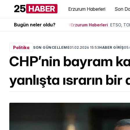
25
HABER
Erzurum Haberleri
Son Da
Bugün neler oldu?
#Erzurum Haberleri
ETSO, TOB
Politika
SON GÜNCELLEME
01.02.2026 15:53
HABER GİRİŞ
05.
CHP’nin bayram ka
yanlışta ısrarın bi