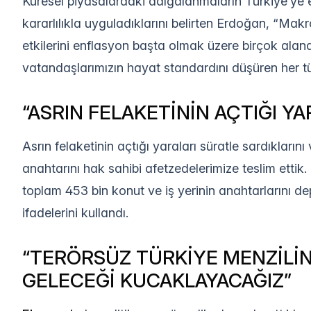
Küresel piyasalardaki dalgalanmaların Türkiye’ye e
kararlılıkla uyguladıklarını belirten Erdoğan, “Ma
etkilerini enflasyon başta olmak üzere birçok ala
vatandaşlarımızın hayat standardını düşüren her t
“ASRIN FELAKETİNİN AÇTIĞI Y
Asrın felaketinin açtığı yaraları süratle sardıklar
anahtarını hak sahibi afetzedelerimize teslim ettik. 
toplam 453 bin konut ve iş yerinin anahtarlarını 
ifadelerini kullandı.
“TERÖRSÜZ TÜRKİYE MENZİLİ
GELECEĞİ KUCAKLAYACAĞIZ”