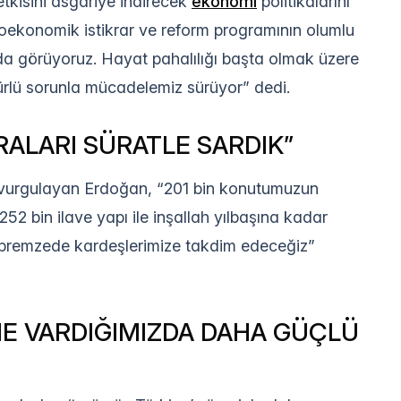
tkisini asgariye indirecek
ekonomi
politikalarını
kroekonomik istikrar ve reform programının olumlu
nda görüyoruz. Hayat pahalılığı başta olmak üzere
ürlü sorunla mücadelemiz sürüyor” dedi.
ARALARI SÜRATLE SARDIK”
ını vurgulayan Erdoğan, “201 bin konutumuzun
252 bin ilave yapı ile inşallah yılbaşına kadar
depremzede kardeşlerimize takdim edeceğiz”
NE VARDIĞIMIZDA DAHA GÜÇLÜ