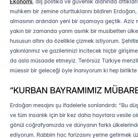
Ekonomi
, dış politika ve güvenlik alanında attıklar
muhkem bir zemine oturttuklarını bildiren Erdoğan,
almasının ardından yeni bir aşamaya geçtik. Aziz m
yakın bir zamanda yarım asırlık bir musibetten ülk
hususun altını da özellikle çizmek istiyorum. Şehitl
yakınlarımız ve gazilerimizi incitecek hiçbir gir
da asla müsaade etmeyiz. Terörsüz Türkiye menzil
müessir bir geleceği öyle inanıyorum ki hep birlikt
“KURBAN BAYRAMIMIZ MÜBAR
Erdoğan mesajını şu ifadelerle sonlandırdı: “Bu dü
ve tüm insanlık için bir kez daha hayırlara vesile
gönül coğrafyamızda ve dünyanın farklı ülkelerinde
ediyorum. Rabbim hac farizasını yerine getirmek ü