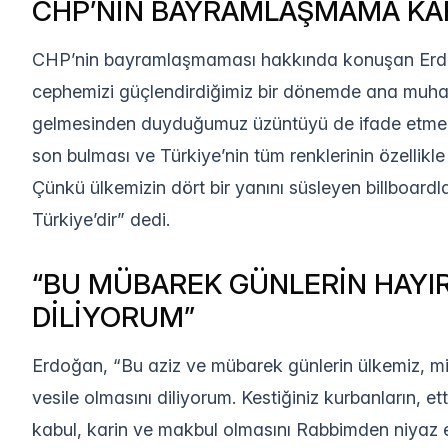
CHP’NİN BAYRAMLAŞMAMA KAR
CHP’nin bayramlaşmaması hakkında konuşan Erdoğa
cephemizi güçlendirdiğimiz bir dönemde ana muha
gelmesinden duyduğumuz üzüntüyü de ifade etmek i
son bulması ve Türkiye’nin tüm renklerinin özellikl
Çünkü ülkemizin dört bir yanını süsleyen billboardl
Türkiye’dir” dedi.
“BU MÜBAREK GÜNLERİN HAYIR
DİLİYORUM”
Erdoğan, “Bu aziz ve mübarek günlerin ülkemiz, mill
vesile olmasını diliyorum. Kestiğiniz kurbanların, et
kabul, karin ve makbul olmasını Rabbimden niyaz ed