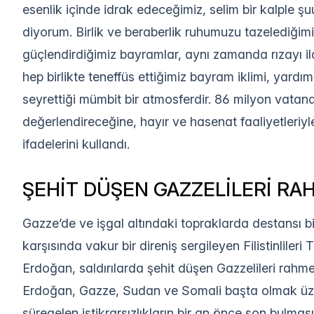
esenlik içinde idrak edeceğimiz, selim bir kalple ş
diyorum. Birlik ve beraberlik ruhumuzu tazelediğim
güçlendirdiğimiz bayramlar, aynı zamanda rızayı ilah
hep birlikte teneffüs ettiğimiz bayram iklimi, y
seyrettiği mümbit bir atmosferdir. 86 milyon vatanda
değerlendireceğine, hayır ve hasenat faaliyetleriy
ifadelerini kullandı.
ŞEHİT DÜŞEN GAZZELİLERİ RA
Gazze’de ve işgal altındaki topraklarda destansı bir
karşısında vakur bir direniş sergileyen Filistinliler
Erdoğan, saldırılarda şehit düşen Gazzelileri rahmetl
Erdoğan, Gazze, Sudan ve Somali başta olmak üzer
süregelen istikrarsızlıkların bir an önce son bulması