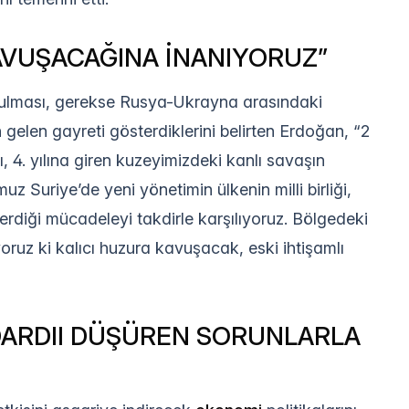
KAVUŞACAĞINA İNANIYORUZ”
durulması, gerekse Rusya-Ukrayna arasındaki
n gelen gayreti gösterdiklerini belirten Erdoğan, “2
, 4. yılına giren kuzeyimizdeki kanlı savaşın
uz Suriye’de yeni yönetimin ülkenin milli birliği,
verdiği mücadeleyi takdirle karşılıyoruz. Bölgedeki
yoruz ki kalıcı huzura kavuşacak, eski ihtişamlı
DARDII DÜŞÜREN SORUNLARLA