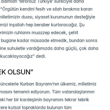
ı adımları ‘terörsüz Türkiye’ süreciyle daha
 “Örgütün kendini fesih ve silah bırakma kararı
illetimizin duası, siyaset kurumunun desteğiyle
emizi inşallah hep beraber kurtaracağız. Şu
erimizin ruhlarını muazzep edecek, şehit
işime bugüne kadar müsaade etmedik, bundan sonra
ine suhuletle vardığımızda daha güçlü, çok daha
e kucaklayacağız” dedi.
EK OLSUN”
şüncelerle Kurban Bayramı’nın ülkemiz, milletimiz
 olmasını temenni ediyorum. Tüm vatandaşlarımın
ki her bir kardeşimin bayramını tekrar tebrik
zere kutsal topraklarda bulunan tüm