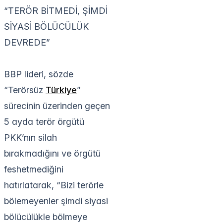
“TERÖR BİTMEDİ, ŞİMDİ
SİYASİ BÖLÜCÜLÜK
DEVREDE”
BBP lideri, sözde
“Terörsüz
Türkiye
”
sürecinin üzerinden geçen
5 ayda terör örgütü
PKK’nın silah
bırakmadığını ve örgütü
feshetmediğini
hatırlatarak, “Bizi terörle
bölemeyenler şimdi siyasi
bölücülükle bölmeye