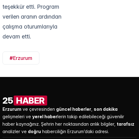
teşekkür etti. Program
verilen aranın ardından
çalışma oturumlarıyla
devam etti.
#
Erzurum
25
HABER
Erzurum
ve çevresinden
güncel haberler
,
son dakika
gelişmeleri ve
yerel haber
lerin takip edilebileceği güvenilir
haber kaynağınız. Şehrin her noktasından anlık bilgiler,
tarafsız
analizler ve
doğru
haberciliğin Erzurum’daki adresi.