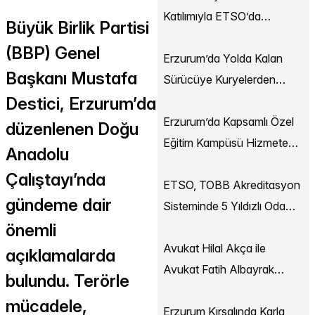
Katılımıyla ETSO’da
Büyük Birlik Partisi
Ekonomi Buluşmaları
(BBP) Genel
Düzenlendi
Erzurum’da Yolda Kalan
Başkanı Mustafa
Sürücüye Kuryelerden
Destici, Erzurum’da
Destek
Erzurum’da Kapsamlı Özel
düzenlenen Doğu
Eğitim Kampüsü Hizmete
Anadolu
Açılıyor
Çalıştayı’nda
ETSO, TOBB Akreditasyon
gündeme dair
Sisteminde 5 Yıldızlı Oda
önemli
Statüsüne Yükseldi
Avukat Hilal Akça ile
açıklamalarda
Avukat Fatih Albayrak
bulundu. Terörle
Dünya Evine Girdi
mücadele,
Erzurum Kırsalında Karla