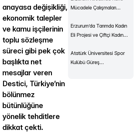
anayasa değişikliği,
Mücadele Çalışmaları
ekonomik talepler
Sürüyor
Erzurum’da Tarımda Kadın
ve kamu işçilerinin
Eli Projesi ve Çiftçi Kadın
toplu sözleşme
Akademisi Başladı
süreci gibi pek çok
Atatürk Üniversitesi Spor
başlıkta net
Kulübü Güreş
mesajlar veren
Şampiyonası’ndan
Madalyalarla Döndü
Destici, Türkiye’nin
bölünmez
bütünlüğüne
yönelik tehditlere
dikkat çekti.