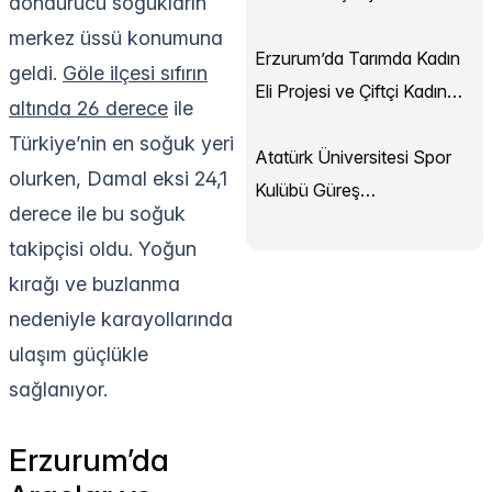
dondurucu soğukların
Sürüyor
merkez üssü konumuna
Erzurum’da Tarımda Kadın
geldi.
Göle ilçesi sıfırın
Eli Projesi ve Çiftçi Kadın
altında 26 derece
ile
Akademisi Başladı
Türkiye’nin en soğuk yeri
Atatürk Üniversitesi Spor
olurken, Damal eksi 24,1
Kulübü Güreş
derece ile bu soğuk
Şampiyonası’ndan
takipçisi oldu. Yoğun
Madalyalarla Döndü
kırağı ve buzlanma
nedeniyle karayollarında
ulaşım güçlükle
sağlanıyor.
Erzurum’da