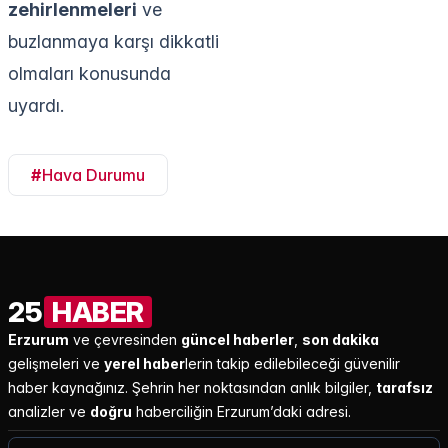
zehirlenmeleri
ve
buzlanmaya karşı dikkatli
olmaları konusunda
uyardı.
#
Hava Durumu
25
HABER
Erzurum
ve çevresinden
güncel haberler
,
son dakika
gelişmeleri ve
yerel haber
lerin takip edilebileceği güvenilir
haber kaynağınız. Şehrin her noktasından anlık bilgiler,
tarafsız
analizler ve
doğru
haberciliğin Erzurum’daki adresi.