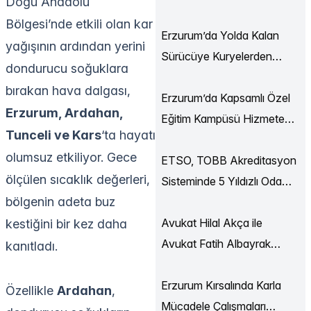
Doğu Anadolu
Ekonomi Buluşmaları
Bölgesi’nde etkili olan kar
Düzenlendi
Erzurum’da Yolda Kalan
yağışının ardından yerini
Sürücüye Kuryelerden
dondurucu soğuklara
Destek
bırakan hava dalgası,
Erzurum’da Kapsamlı Özel
Erzurum, Ardahan,
Eğitim Kampüsü Hizmete
Tunceli ve Kars
‘ta hayatı
Açılıyor
olumsuz etkiliyor. Gece
ETSO, TOBB Akreditasyon
ölçülen sıcaklık değerleri,
Sisteminde 5 Yıldızlı Oda
bölgenin adeta buz
Statüsüne Yükseldi
Avukat Hilal Akça ile
kestiğini bir kez daha
Avukat Fatih Albayrak
kanıtladı.
Dünya Evine Girdi
Erzurum Kırsalında Karla
Özellikle
Ardahan
,
Mücadele Çalışmaları