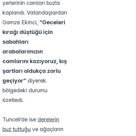
yerlerinin camları buzla
kaplandı. Vatandaşlardan
Gamze Ekinci,
“Geceleri
kırağı düştüğü için
sabahları
arabalarımızın
camlarını kazıyoruz, kış
şartları oldukça zorlu
geçiyor”
diyerek
bölgedeki durumu
özetledi.
Tunceli’de ise
derelerin
buz tuttuğu
ve ağaçların