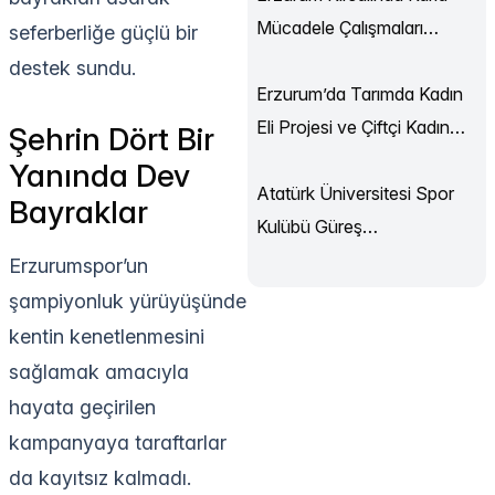
Mücadele Çalışmaları
seferberliğe güçlü bir
Sürüyor
destek sundu.
Erzurum’da Tarımda Kadın
Eli Projesi ve Çiftçi Kadın
Şehrin Dört Bir
Akademisi Başladı
Yanında Dev
Atatürk Üniversitesi Spor
Bayraklar
Kulübü Güreş
Şampiyonası’ndan
Erzurumspor’un
Madalyalarla Döndü
şampiyonluk yürüyüşünde
kentin kenetlenmesini
sağlamak amacıyla
hayata geçirilen
kampanyaya taraftarlar
da kayıtsız kalmadı.