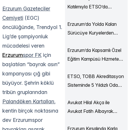
Katılımıyla ETSO’da
Erzurum Gazeteciler
Ekonomi Buluşmaları
Cemiyeti
(EGC)
Düzenlendi
Erzurum’da Yolda Kalan
öncülüğünde, Trendyol 1.
Sürücüye Kuryelerden
Lig’de şampiyonluk
Destek
mücadelesi veren
Erzurum’da Kapsamlı Özel
Erzurum
spor FK
için
Eğitim Kampüsü Hizmete
başlatılan “bayrak asın”
Açılıyor
kampanyası çığ gibi
ETSO, TOBB Akreditasyon
büyüyor. Şehrin köklü
Sisteminde 5 Yıldızlı Oda
tribün gruplarından
Statüsüne Yükseldi
Palandöken Kartalları
,
Avukat Hilal Akça ile
kentin birçok noktasına
Avukat Fatih Albayrak
dev Erzurumspor
Dünya Evine Girdi
Erzurum Kırsalında Karla
bayrakları asarak