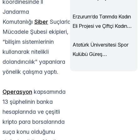
koordinesinde İl
Sürüyor
Jandarma
Erzurum’da Tarımda Kadın
Komutanlığı
Siber
Suçlarla
Eli Projesi ve Çiftçi Kadın
Mücadele Şubesi ekipleri,
Akademisi Başladı
“bilişim sistemlerinin
Atatürk Üniversitesi Spor
kullanarak nitelikli
Kulübü Güreş
dolandırıcılık” yapanlara
Şampiyonası’ndan
yönelik çalışma yaptı.
Madalyalarla Döndü
Operasyon
kapsamında
13 şüphelinin banka
hesaplarında ve çeşitli
kripto para borsalarında
suça konu olduğunu