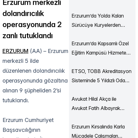
Erzurum merkezli
Ekonomi Buluşmaları
dolandırıcılık
Düzenlendi
Erzurum’da Yolda Kalan
operasyonunda 2
Sürücüye Kuryelerden
Destek
zanlı tutuklandı
Erzurum’da Kapsamlı Özel
ERZURUM
(AA) – Erzurum
Eğitim Kampüsü Hizmete
merkezli 5 ilde
Açılıyor
düzenlenen dolandırıcılık
ETSO, TOBB Akreditasyon
Sisteminde 5 Yıldızlı Oda
operasyonunda gözaltına
Statüsüne Yükseldi
alınan 9 şüpheliden 2’si
Avukat Hilal Akça ile
tutuklandı.
Avukat Fatih Albayrak
Dünya Evine Girdi
Erzurum Cumhuriyet
Erzurum Kırsalında Karla
Başsavcılığının
Mücadele Çalışmaları