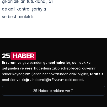
çıkarıldıkları tutuklandı, 5’i
de adli kontrol şartıyla
serbest bırakıldı.
25
HABER
Erzurum
ve çevresinden
güncel haberler
,
son dakika
gelişmeleri ve
yerel haber
lerin takip edilebileceği güvenilir
haber kaynağınız. Şehrin her noktasından anlık bilgiler,
tarafsız
analizler ve
doğru
haberciliğin Erzurum’daki adresi.
25 Haber'e reklam ver