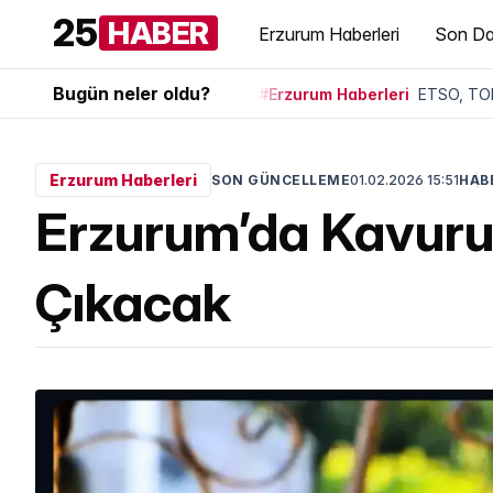
25
HABER
Erzurum Haberleri
Son Da
Bugün neler oldu?
#Erzurum Haberleri
ETSO, TOB
Erzurum Haberleri
SON GÜNCELLEME
01.02.2026 15:51
HABE
Erzurum’da Kavuruc
Çıkacak