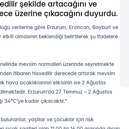
edilir şekilde artacağını ve
rece üzerine çıkacağını duyurdu.
lüğü verilerine göre Erzurum, Erzincan, Bayburt ve
tkili olmasının beklendiği belirtilerek şu ifadelere
enelinde mevsim normalleri üzerinde seyretmekte
nden itibaren hissedilir derecede artarak mevsim
k hava sıcaklıklarının etkisinin ise 2 Ağustos
dilmektedir. Erzurum’da 27 Temmuz – 2 Ağustos
ğı 34°C’ye kadar çıkacaktır.”
ı bulunanlar, yaşlılar ve çocuklar için risk
n sıcak saatleri olan 11.00 ila 16.00 arasında dışarı