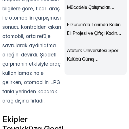
Mücadele Çalışmaları
bilgilere göre, ticari araç
Sürüyor
ile otomobilin çarpışması
Erzurum’da Tarımda Kadın
sonucu kontrolden çıkan
Eli Projesi ve Çiftçi Kadın
otomobil, orta refüje
Akademisi Başladı
savrularak aydınlatma
Atatürk Üniversitesi Spor
direğini devirdi. Şiddetli
Kulübü Güreş
çarpmanın etkisiyle araç
Şampiyonası’ndan
kullanılamaz hale
Madalyalarla Döndü
gelirken, otomobilin LPG
tankı yerinden koparak
araç dışına fırladı.
Ekipler
Teyakküza Geçti