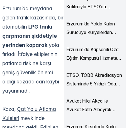
Katılımıyla ETSO’da
Erzurum’da meydana
Ekonomi Buluşmaları
gelen trafik kazasında, bir
Düzenlendi
Erzurum’da Yolda Kalan
otomobilin
LPG tankı
Sürücüye Kuryelerden
çarpmanın şiddetiyle
Destek
yerinden koparak
yola
Erzurum’da Kapsamlı Özel
fırladı. İtfaiye ekiplerinin
Eğitim Kampüsü Hizmete
patlama riskine karşı
Açılıyor
geniş güvenlik önlemi
ETSO, TOBB Akreditasyon
aldığı kazada can kaybı
Sisteminde 5 Yıldızlı Oda
yaşanmadı.
Statüsüne Yükseldi
Avukat Hilal Akça ile
Kaza,
Çat Yolu Atlama
Avukat Fatih Albayrak
Kuleleri
mevkiinde
Dünya Evine Girdi
Erzurum Kırsalında Karla
meydana geldi. Edinilen