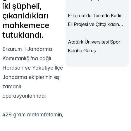
iki şüpheli,
Sürüyor
çıkarıldıkları
Erzurum’da Tarımda Kadın
mahkemece
Eli Projesi ve Çiftçi Kadın
tutuklandı.
Akademisi Başladı
Atatürk Üniversitesi Spor
Erzurum İl Jandarma
Kulübü Güreş
Komutanlığı’na bağlı
Şampiyonası’ndan
Horasan ve Yakutiye İlçe
Madalyalarla Döndü
Jandarma ekiplerinin eş
zamanlı
operasyonlarında;
428 gram metamfetamin,