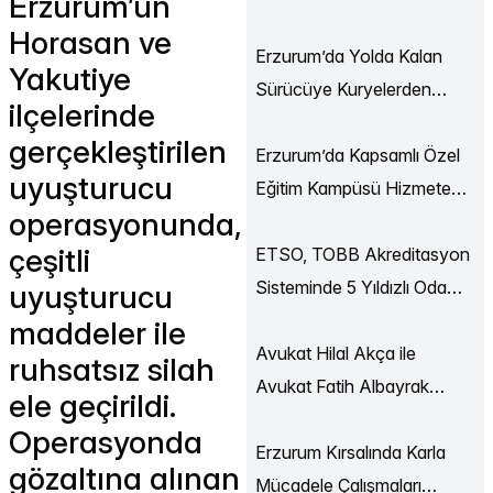
Erzurum’un
Ekonomi Buluşmaları
Horasan ve
Düzenlendi
Erzurum’da Yolda Kalan
Yakutiye
Sürücüye Kuryelerden
ilçelerinde
Destek
gerçekleştirilen
Erzurum’da Kapsamlı Özel
uyuşturucu
Eğitim Kampüsü Hizmete
operasyonunda,
Açılıyor
çeşitli
ETSO, TOBB Akreditasyon
Sisteminde 5 Yıldızlı Oda
uyuşturucu
Statüsüne Yükseldi
maddeler ile
Avukat Hilal Akça ile
ruhsatsız silah
Avukat Fatih Albayrak
ele geçirildi.
Dünya Evine Girdi
Operasyonda
Erzurum Kırsalında Karla
gözaltına alınan
Mücadele Çalışmaları