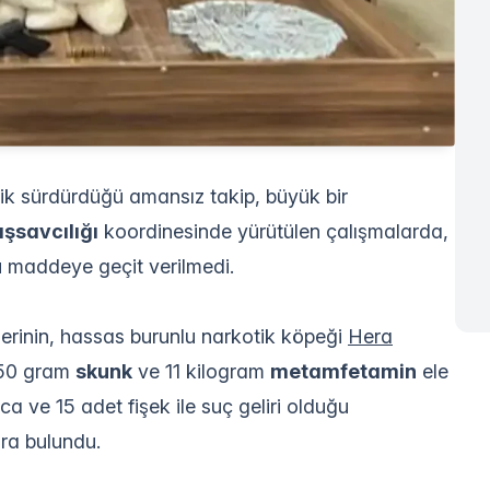
elik sürdürdüğü amansız takip, büyük bir
şsavcılığı
koordinesinde yürütülen çalışmalarda,
 maddeye geçit verilmedi.
rinin, hassas burunlu narkotik köpeği
Hera
 250 gram
skunk
ve 11 kilogram
metamfetamin
ele
a ve 15 adet fişek ile suç geliri olduğu
ara bulundu.