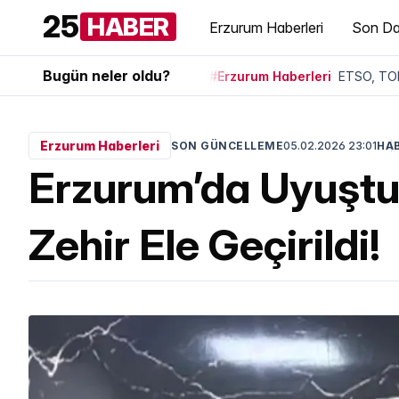
25
HABER
Erzurum Haberleri
Son Da
Bugün neler oldu?
#Erzurum Haberleri
ETSO, TOB
Erzurum Haberleri
SON GÜNCELLEME
05.02.2026 23:01
HAB
Erzurum’da Uyuştu
Zehir Ele Geçirildi!