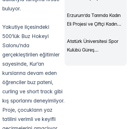
Sürüyor
buluyor.
Erzurum’da Tarımda Kadın
Eli Projesi ve Çiftçi Kadın
Yakutiye ilçesindeki
Akademisi Başladı
500’lük Buz Hokeyi
Atatürk Üniversitesi Spor
Salonu’nda
Kulübü Güreş
gerçekleştirilen eğitimler
Şampiyonası’ndan
sayesinde, Kur’an
Madalyalarla Döndü
kurslarına devam eden
öğrenciler buz pateni,
curling ve short track gibi
kış sporlarını deneyimliyor.
Proje, çocukların yaz
tatilini verimli ve keyifli
geçirmelerini amaçlıyor.