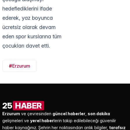
hedeflediklerini ifade
ederek, yaz boyunca
ücretsiz olarak devam
eden spor kurslarına tüm
çocukları davet etti.
#
Erzurum
25
HABER
Erzurum
ve çevresinden
güncel haberler
,
son dakika
gelişmeleri ve
yerel haber
lerin takip edilebileceği güvenilir
haber kaynağınız. Şehrin her noktasından anlık bilgiler,
tarafsız