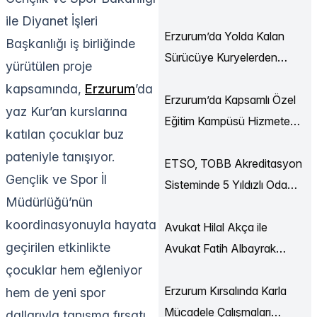
Ekonomi Buluşmaları
ile Diyanet İşleri
Düzenlendi
Erzurum’da Yolda Kalan
Başkanlığı iş birliğinde
Sürücüye Kuryelerden
yürütülen proje
Destek
kapsamında,
Erzurum
’da
Erzurum’da Kapsamlı Özel
yaz Kur’an kurslarına
Eğitim Kampüsü Hizmete
katılan çocuklar buz
Açılıyor
pateniyle tanışıyor.
ETSO, TOBB Akreditasyon
Gençlik ve Spor İl
Sisteminde 5 Yıldızlı Oda
Müdürlüğü’nün
Statüsüne Yükseldi
koordinasyonuyla hayata
Avukat Hilal Akça ile
geçirilen etkinlikte
Avukat Fatih Albayrak
çocuklar hem eğleniyor
Dünya Evine Girdi
Erzurum Kırsalında Karla
hem de yeni spor
Mücadele Çalışmaları
dallarıyla tanışma fırsatı