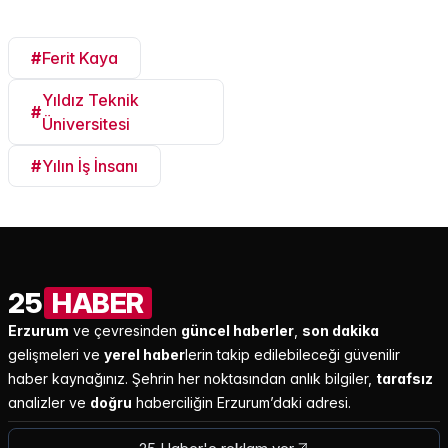
#
Ferit Kaya
Yıldız Teknik
#
Üniversitesi
#
Yılın İş İnsanı
25
HABER
Erzurum
ve çevresinden
güncel haberler
,
son dakika
gelişmeleri ve
yerel haber
lerin takip edilebileceği güvenilir
haber kaynağınız. Şehrin her noktasından anlık bilgiler,
tarafsız
analizler ve
doğru
haberciliğin Erzurum’daki adresi.