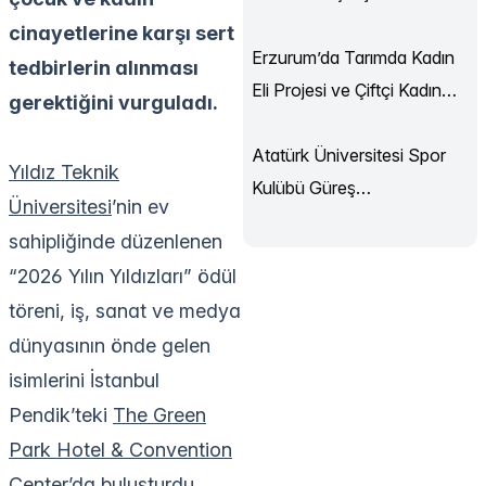
Sürüyor
cinayetlerine karşı sert
Erzurum’da Tarımda Kadın
tedbirlerin alınması
Eli Projesi ve Çiftçi Kadın
gerektiğini vurguladı.
Akademisi Başladı
Atatürk Üniversitesi Spor
Yıldız Teknik
Kulübü Güreş
Üniversitesi
’nin ev
Şampiyonası’ndan
sahipliğinde düzenlenen
Madalyalarla Döndü
“2026 Yılın Yıldızları” ödül
töreni, iş, sanat ve medya
dünyasının önde gelen
isimlerini İstanbul
Pendik’teki
The Green
Park Hotel & Convention
Center
’da buluşturdu.