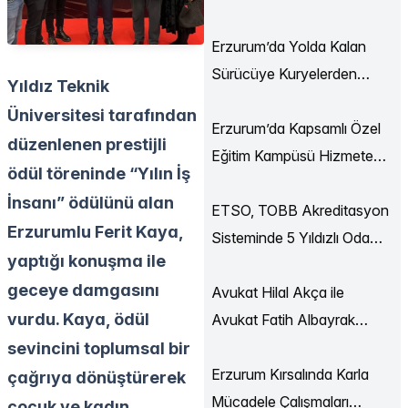
Ekonomi Buluşmaları
Düzenlendi
Erzurum’da Yolda Kalan
Sürücüye Kuryelerden
Yıldız Teknik
Destek
Üniversitesi tarafından
Erzurum’da Kapsamlı Özel
düzenlenen prestijli
Eğitim Kampüsü Hizmete
ödül töreninde “Yılın İş
Açılıyor
İnsanı” ödülünü alan
ETSO, TOBB Akreditasyon
Erzurumlu Ferit Kaya,
Sisteminde 5 Yıldızlı Oda
yaptığı konuşma ile
Statüsüne Yükseldi
geceye damgasını
Avukat Hilal Akça ile
vurdu. Kaya, ödül
Avukat Fatih Albayrak
Dünya Evine Girdi
sevincini toplumsal bir
Erzurum Kırsalında Karla
çağrıya dönüştürerek
Mücadele Çalışmaları
çocuk ve kadın