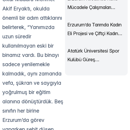
Mücadele Çalışmaları
Akif Eryaktı, okulda
Sürüyor
önemli bir adım attıklarını
Erzurum’da Tarımda Kadın
belirterek, “Yanımızda
Eli Projesi ve Çiftçi Kadın
uzun süredir
Akademisi Başladı
kullanılmayan eski bir
Atatürk Üniversitesi Spor
binamız vardı. Bu binayı
Kulübü Güreş
sadece yenilemekle
Şampiyonası’ndan
kalmadık, aynı zamanda
Madalyalarla Döndü
vefa, şükran ve saygıyla
yoğrulmuş bir eğitim
alanına dönüştürdük. Beş
sınıfın her birine
Erzurum’da görev
yaparken şehit düşen