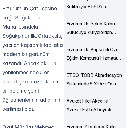
Katılımıyla ETSO’da
Erzurum’un Çat ilçesine
Ekonomi Buluşmaları
bağlı Soğukpınar
Düzenlendi
Erzurum’da Yolda Kalan
Mahallesindeki
Sürücüye Kuryelerden
Soğukpınar İlk/Ortaokulu,
Destek
yapılan kapsamlı tadilatla
Erzurum’da Kapsamlı Özel
modern bir görünüm
Eğitim Kampüsü Hizmete
kazandı. Ancak okulun
Açılıyor
yenilenmesindeki en
ETSO, TOBB Akreditasyon
dikkat çekici özellik, her
Sisteminde 5 Yıldızlı Oda
bir bölüme şehit
Statüsüne Yükseldi
öğretmenlerinin adlarının
Avukat Hilal Akça ile
verilmesi oldu.
Avukat Fatih Albayrak
Dünya Evine Girdi
Erzurum Kırsalında Karla
Okul Müdürü Mehmet