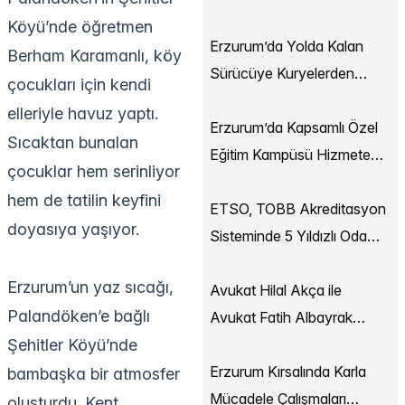
Ekonomi Buluşmaları
Köyü’nde öğretmen
Düzenlendi
Erzurum’da Yolda Kalan
Berham Karamanlı, köy
Sürücüye Kuryelerden
çocukları için kendi
Destek
elleriyle havuz yaptı.
Erzurum’da Kapsamlı Özel
Sıcaktan bunalan
Eğitim Kampüsü Hizmete
çocuklar hem serinliyor
Açılıyor
hem de tatilin keyfini
ETSO, TOBB Akreditasyon
doyasıya yaşıyor.
Sisteminde 5 Yıldızlı Oda
Statüsüne Yükseldi
Erzurum’un yaz sıcağı,
Avukat Hilal Akça ile
Palandöken’e bağlı
Avukat Fatih Albayrak
Şehitler Köyü’nde
Dünya Evine Girdi
Erzurum Kırsalında Karla
bambaşka bir atmosfer
Mücadele Çalışmaları
oluşturdu. Kent