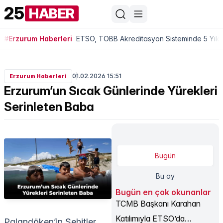
25
HABER
#Erzurum Haberleri
ETSO, TOBB Akreditasyon Sisteminde 5 Yıldı
01.02.2026 15:51
Erzurum Haberleri
Erzurum’un Sıcak Günlerinde Yürekleri
Serinleten Baba
Bugün
Bu ay
Bugün en çok okunanlar
TCMB Başkanı Karahan
Katılımıyla ETSO’da
Palandöken’in Şehitler