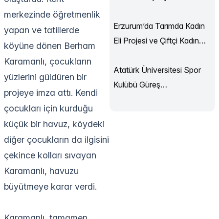
Sürüyor
merkezinde öğretmenlik
Erzurum’da Tarımda Kadın
yapan ve tatillerde
Eli Projesi ve Çiftçi Kadın
köyüne dönen Berham
Akademisi Başladı
Karamanlı, çocukların
Atatürk Üniversitesi Spor
yüzlerini güldüren bir
Kulübü Güreş
projeye imza attı. Kendi
Şampiyonası’ndan
çocukları için kurduğu
Madalyalarla Döndü
küçük bir havuz, köydeki
diğer çocukların da ilgisini
çekince kolları sıvayan
Karamanlı, havuzu
büyütmeye karar verdi.
Karamanlı, tamamen