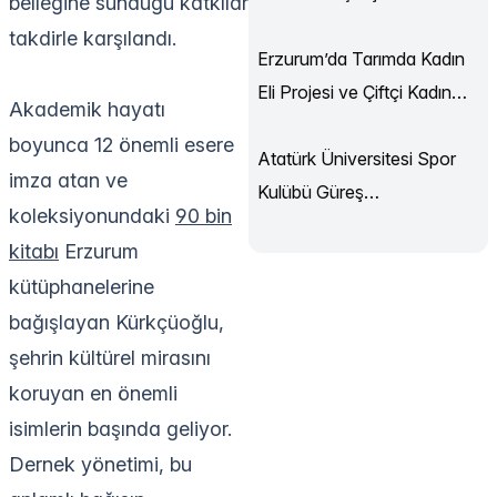
belleğine sunduğu katkılar
Sürüyor
takdirle karşılandı.
Erzurum’da Tarımda Kadın
Eli Projesi ve Çiftçi Kadın
Akademik hayatı
Akademisi Başladı
boyunca 12 önemli esere
Atatürk Üniversitesi Spor
imza atan ve
Kulübü Güreş
koleksiyonundaki
90 bin
Şampiyonası’ndan
kitabı
Erzurum
Madalyalarla Döndü
kütüphanelerine
bağışlayan Kürkçüoğlu,
şehrin kültürel mirasını
koruyan en önemli
isimlerin başında geliyor.
Dernek yönetimi, bu