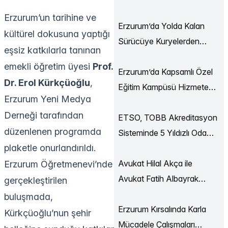
Ekonomi Buluşmaları
Erzurum’un tarihine ve
Düzenlendi
Erzurum’da Yolda Kalan
kültürel dokusuna yaptığı
Sürücüye Kuryelerden
eşsiz katkılarla tanınan
Destek
emekli öğretim üyesi
Prof.
Erzurum’da Kapsamlı Özel
Dr. Erol Kürkçüoğlu
,
Eğitim Kampüsü Hizmete
Erzurum Yeni Medya
Açılıyor
Derneği tarafından
ETSO, TOBB Akreditasyon
düzenlenen programda
Sisteminde 5 Yıldızlı Oda
plaketle onurlandırıldı.
Statüsüne Yükseldi
Avukat Hilal Akça ile
Erzurum Öğretmenevi’nde
Avukat Fatih Albayrak
gerçekleştirilen
Dünya Evine Girdi
buluşmada,
Erzurum Kırsalında Karla
Kürkçüoğlu’nun şehir
Mücadele Çalışmaları