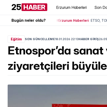
25
HABER
Erzurum Haberleri
Son Da
Bugün neler oldu?
#Erzurum Haberleri
ETSO, TOB
Eğitim
SON GÜNCELLEME
18.01.2026 22:13
HABER GİRİŞ
26.05
Etnospor’da sanat 
ziyaretçileri büyüle