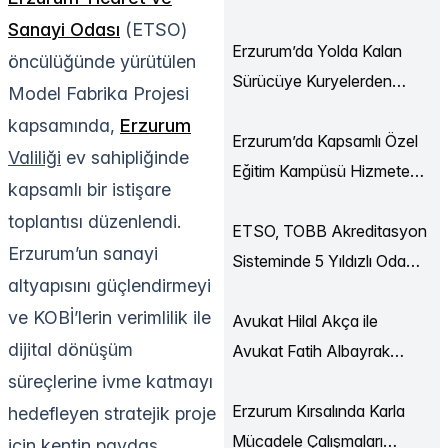
Ekonomi Buluşmaları
Sanayi Odası
(ETSO)
Düzenlendi
Erzurum’da Yolda Kalan
öncülüğünde yürütülen
Sürücüye Kuryelerden
Model Fabrika Projesi
Destek
kapsamında,
Erzurum
Erzurum’da Kapsamlı Özel
Valiliği
ev sahipliğinde
Eğitim Kampüsü Hizmete
kapsamlı bir istişare
Açılıyor
toplantısı düzenlendi.
ETSO, TOBB Akreditasyon
Erzurum’un sanayi
Sisteminde 5 Yıldızlı Oda
altyapısını güçlendirmeyi
Statüsüne Yükseldi
ve KOBİ’lerin verimlilik ile
Avukat Hilal Akça ile
dijital dönüşüm
Avukat Fatih Albayrak
süreçlerine ivme katmayı
Dünya Evine Girdi
Erzurum Kırsalında Karla
hedefleyen stratejik proje
Mücadele Çalışmaları
için kentin paydaş