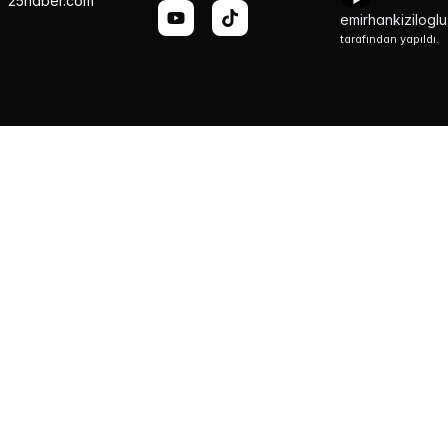
25haber.com
emirhankizilogl
tarafından yapıldı.