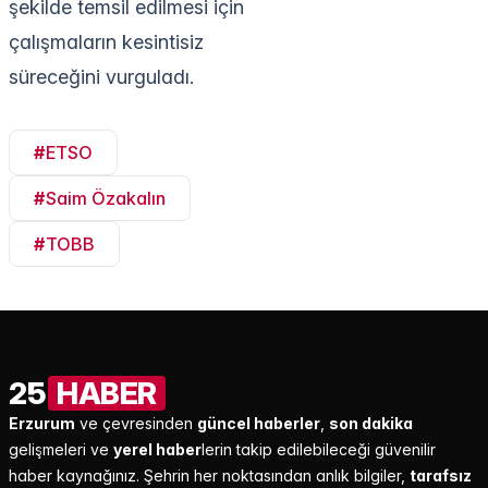
şekilde temsil edilmesi için
çalışmaların kesintisiz
süreceğini vurguladı.
#
ETSO
#
Saim Özakalın
#
TOBB
25
HABER
Erzurum
ve çevresinden
güncel haberler
,
son dakika
gelişmeleri ve
yerel haber
lerin takip edilebileceği güvenilir
haber kaynağınız. Şehrin her noktasından anlık bilgiler,
tarafsız