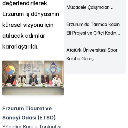
değerlendirilerek
Mücadele Çalışmaları
Erzurum iş dünyasının
Sürüyor
küresel vizyonu için
Erzurum’da Tarımda Kadın
Eli Projesi ve Çiftçi Kadın
atılacak adımlar
Akademisi Başladı
kararlaştırıldı.
Atatürk Üniversitesi Spor
Kulübü Güreş
Şampiyonası’ndan
Madalyalarla Döndü
Erzurum Ticaret ve
Sanayi Odası (ETSO)
Yönetim Kurulu Toplantısı,