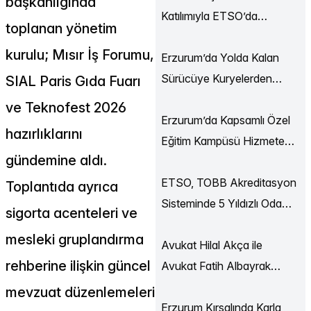
başkanlığında
Katılımıyla ETSO’da
toplanan yönetim
Ekonomi Buluşmaları
kurulu; Mısır İş Forumu,
Düzenlendi
Erzurum’da Yolda Kalan
Sürücüye Kuryelerden
SIAL Paris Gıda Fuarı
Destek
ve Teknofest 2026
Erzurum’da Kapsamlı Özel
hazırlıklarını
Eğitim Kampüsü Hizmete
gündemine aldı.
Açılıyor
ETSO, TOBB Akreditasyon
Toplantıda ayrıca
Sisteminde 5 Yıldızlı Oda
sigorta acenteleri ve
Statüsüne Yükseldi
mesleki gruplandırma
Avukat Hilal Akça ile
rehberine ilişkin güncel
Avukat Fatih Albayrak
Dünya Evine Girdi
mevzuat düzenlemeleri
Erzurum Kırsalında Karla