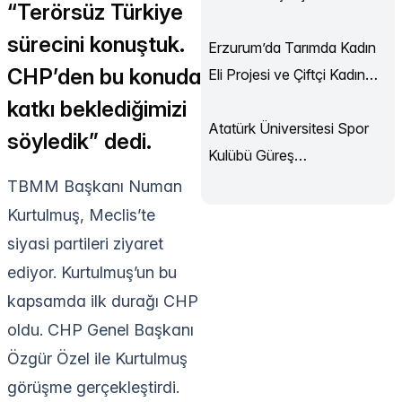
“Terörsüz Türkiye
Sürüyor
sürecini konuştuk.
Erzurum’da Tarımda Kadın
CHP’den bu konuda
Eli Projesi ve Çiftçi Kadın
Akademisi Başladı
katkı beklediğimizi
Atatürk Üniversitesi Spor
söyledik” dedi.
Kulübü Güreş
Şampiyonası’ndan
TBMM Başkanı Numan
Madalyalarla Döndü
Kurtulmuş, Meclis’te
siyasi partileri ziyaret
ediyor. Kurtulmuş’un bu
kapsamda ilk durağı CHP
oldu. CHP Genel Başkanı
Özgür Özel ile Kurtulmuş
görüşme gerçekleştirdi.