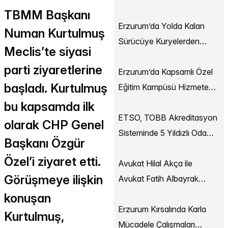
Ekonomi Buluşmaları
TBMM Başkanı
Düzenlendi
Erzurum’da Yolda Kalan
Numan Kurtulmuş
Sürücüye Kuryelerden
Meclis’te siyasi
Destek
parti ziyaretlerine
Erzurum’da Kapsamlı Özel
başladı. Kurtulmuş
Eğitim Kampüsü Hizmete
Açılıyor
bu kapsamda ilk
ETSO, TOBB Akreditasyon
olarak CHP Genel
Sisteminde 5 Yıldızlı Oda
Başkanı Özgür
Statüsüne Yükseldi
Özel’i ziyaret etti.
Avukat Hilal Akça ile
Görüşmeye ilişkin
Avukat Fatih Albayrak
Dünya Evine Girdi
konuşan
Erzurum Kırsalında Karla
Kurtulmuş,
Mücadele Çalışmaları