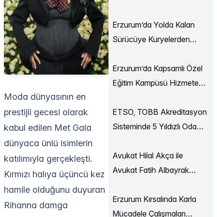
Ekonomi Buluşmaları
Düzenlendi
Erzurum’da Yolda Kalan
Sürücüye Kuryelerden
Destek
Erzurum’da Kapsamlı Özel
Eğitim Kampüsü Hizmete
Moda dünyasının en
Açılıyor
ETSO, TOBB Akreditasyon
prestijli gecesi olarak
Sisteminde 5 Yıldızlı Oda
kabul edilen Met Gala
Statüsüne Yükseldi
dünyaca ünlü isimlerin
Avukat Hilal Akça ile
katılımıyla gerçekleşti.
Avukat Fatih Albayrak
Kırmızı halıya üçüncü kez
Dünya Evine Girdi
hamile olduğunu duyuran
Erzurum Kırsalında Karla
Rihanna damga
Mücadele Çalışmaları