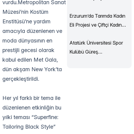
vurdu.Metropolitan Sanat
Sürüyor
Müzesi’nin Kostüm
Erzurum’da Tarımda Kadın
Enstitüsü’ne yardım
Eli Projesi ve Çiftçi Kadın
amacıyla düzenlenen ve
Akademisi Başladı
moda dünyasının en
Atatürk Üniversitesi Spor
prestijli gecesi olarak
Kulübü Güreş
kabul edilen Met Gala,
Şampiyonası’ndan
dün akşam New York’ta
Madalyalarla Döndü
gerçekleştirildi.
Her yıl farklı bir tema ile
düzenlenen etkinliğin bu
yılki teması “Superfine:
Tailoring Black Style”