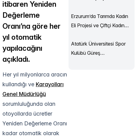
itibaren Yeniden
Sürüyor
Değerleme
Erzurum’da Tarımda Kadın
Oranı’na göre her
Eli Projesi ve Çiftçi Kadın
Akademisi Başladı
yıl otomatik
Atatürk Üniversitesi Spor
yapılacağını
Kulübü Güreş
açıkladı.
Şampiyonası’ndan
Madalyalarla Döndü
Her yıl milyonlarca aracın
kullandığı ve
Karayolları
Genel Müdürlüğü
sorumluluğunda olan
otoyollarda ücretler
Yeniden Değerleme Oranı
kadar otomatik olarak