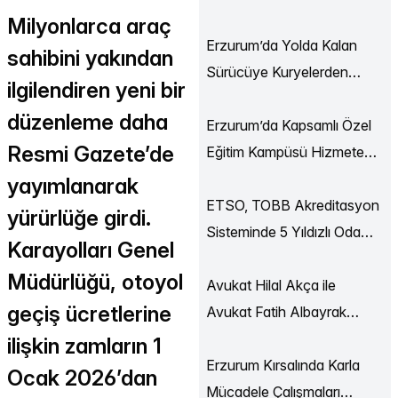
Ekonomi Buluşmaları
Milyonlarca araç
Düzenlendi
Erzurum’da Yolda Kalan
sahibini yakından
Sürücüye Kuryelerden
ilgilendiren yeni bir
Destek
düzenleme daha
Erzurum’da Kapsamlı Özel
Resmi Gazete’de
Eğitim Kampüsü Hizmete
Açılıyor
yayımlanarak
ETSO, TOBB Akreditasyon
yürürlüğe girdi.
Sisteminde 5 Yıldızlı Oda
Karayolları Genel
Statüsüne Yükseldi
Müdürlüğü, otoyol
Avukat Hilal Akça ile
geçiş ücretlerine
Avukat Fatih Albayrak
Dünya Evine Girdi
ilişkin zamların 1
Erzurum Kırsalında Karla
Ocak 2026’dan
Mücadele Çalışmaları