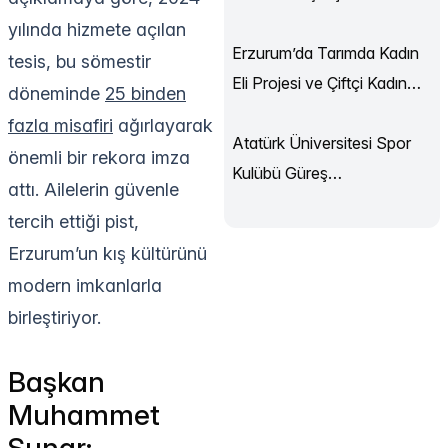
Sürüyor
yılında hizmete açılan
Erzurum’da Tarımda Kadın
tesis, bu sömestir
Eli Projesi ve Çiftçi Kadın
döneminde
25 binden
Akademisi Başladı
fazla misafiri
ağırlayarak
Atatürk Üniversitesi Spor
önemli bir rekora imza
Kulübü Güreş
attı. Ailelerin güvenle
Şampiyonası’ndan
tercih ettiği pist,
Madalyalarla Döndü
Erzurum’un kış kültürünü
modern imkanlarla
birleştiriyor.
Başkan
Muhammet
Sunar: