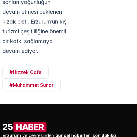
sonları yoğunluğun
devam etmesi beklenen
kızak pisti, Erzurum’un kış
turizmi çeşitliliğine önemli
bir katkı sağlamaya
devam ediyor.
#
Hızzek Cafe
#
Muhammet Sunar
25
HABER
Erzurum
ve çevresinden
güncel haberler
,
son dakika