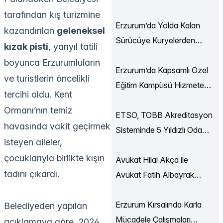
Ekonomi Buluşmaları
tarafından kış turizmine
Düzenlendi
Erzurum’da Yolda Kalan
kazandırılan
geleneksel
Sürücüye Kuryelerden
kızak pisti
, yarıyıl tatili
Destek
boyunca Erzurumluların
Erzurum’da Kapsamlı Özel
ve turistlerin öncelikli
Eğitim Kampüsü Hizmete
tercihi oldu. Kent
Açılıyor
Ormanı’nın temiz
ETSO, TOBB Akreditasyon
havasında vakit geçirmek
Sisteminde 5 Yıldızlı Oda
isteyen aileler,
Statüsüne Yükseldi
çocuklarıyla birlikte kışın
Avukat Hilal Akça ile
tadını çıkardı.
Avukat Fatih Albayrak
Dünya Evine Girdi
Erzurum Kırsalında Karla
Belediyeden yapılan
Mücadele Çalışmaları
açıklamaya göre, 2024