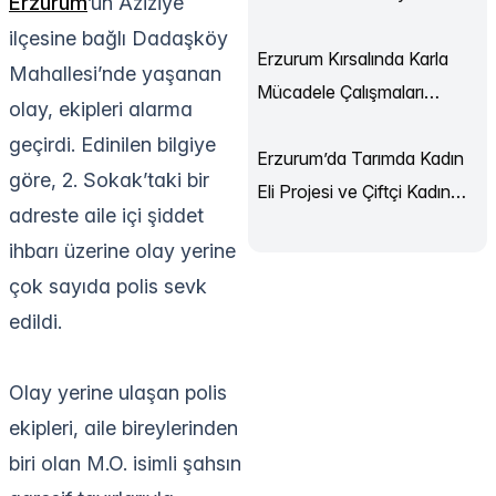
Erzurum
’un Aziziye
Dünya Evine Girdi
ilçesine bağlı Dadaşköy
Erzurum Kırsalında Karla
Mahallesi’nde yaşanan
Mücadele Çalışmaları
olay, ekipleri alarma
Sürüyor
geçirdi. Edinilen bilgiye
Erzurum’da Tarımda Kadın
göre, 2. Sokak’taki bir
Eli Projesi ve Çiftçi Kadın
adreste aile içi şiddet
Akademisi Başladı
ihbarı üzerine olay yerine
çok sayıda polis sevk
edildi.
Olay yerine ulaşan polis
ekipleri, aile bireylerinden
biri olan M.O. isimli şahsın