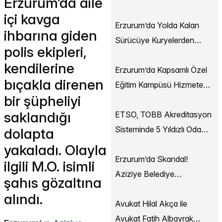
Erzurum’da aile
Ekonomi Buluşmaları
içi kavga
Düzenlendi
Erzurum’da Yolda Kalan
ihbarına giden
Sürücüye Kuryelerden
polis ekipleri,
Destek
kendilerine
Erzurum’da Kapsamlı Özel
bıçakla direnen
Eğitim Kampüsü Hizmete
bir şüpheliyi
Açılıyor
saklandığı
ETSO, TOBB Akreditasyon
Sisteminde 5 Yıldızlı Oda
dolapta
Statüsüne Yükseldi
yakaladı. Olayla
Erzurum’da Skandal!
ilgili M.O. isimli
Aziziye Belediye
şahıs gözaltına
Başkanı’ndan Gazeteciye
alındı.
Ağır Tehdit!
Avukat Hilal Akça ile
Avukat Fatih Albayrak