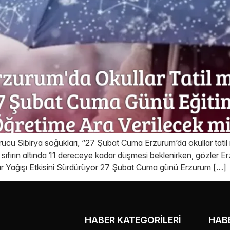
rucu Sibirya soğukları, “27 Şubat Cuma Erzurum’da okullar tati
 sıfırın altında 11 dereceye kadar düşmesi beklenirken, gözler Erz
ar Yağışı Etkisini Sürdürüyor 27 Şubat Cuma günü Erzurum […]
HABER KATEGORILERI
HABE