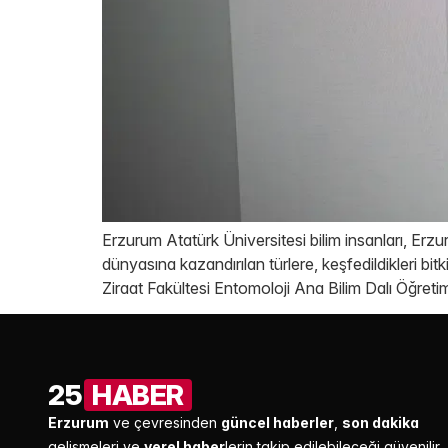
Erzurum Atatürk Üniversitesi bilim insanları, Erz
dünyasına kazandırılan türlere, keşfedildikleri bit
Ziraat Fakültesi Entomoloji Ana Bilim Dalı Öğreti
25
HABER
Erzurum
ve çevresinden
güncel haberler
,
son dakika
gelişmeleri ve
yerel haber
lerin takip edilebileceği güvenilir