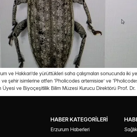
urum ve Hakkari’de yürüttükleri saha çalışmaları sonucunda iki ye
ki ve şehir isimlerine atfen ‘Pholicodes artemisiae’ ve ‘Pholicodes
m Üyesi ve Biyoçeşitlilik Bilim Müzesi Kurucu Direktörü Prof. Dr
HABER KATEGORILERI
HABE
Erzurum Haberleri
Sağlık