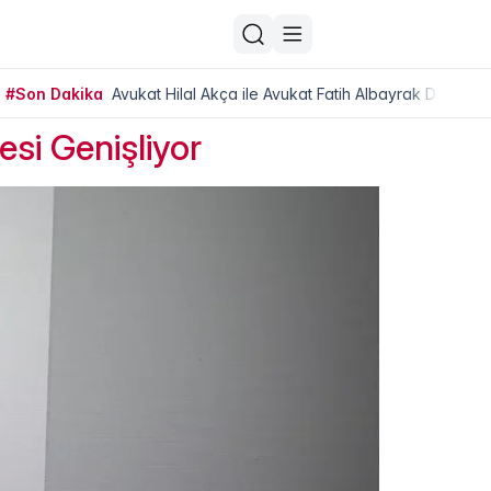
#Son Dakika
Avukat Hilal Akça ile Avukat Fatih Albayrak Dünya Ev
esi Genişliyor