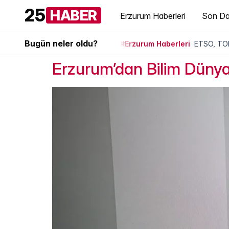
25
HABER
Erzurum Haberleri
Son Da
Bugün neler oldu?
#Erzurum Haberleri
ETSO, TOB
Erzurum’dan Bilim Dünyası