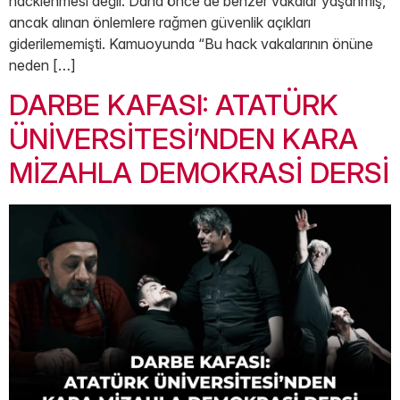
hacklenmesi değil. Daha önce de benzer vakalar yaşanmış,
ancak alınan önlemlere rağmen güvenlik açıkları
giderilememişti. Kamuoyunda “Bu hack vakalarının önüne
neden […]
DARBE KAFASI: ATATÜRK
ÜNİVERSİTESİ’NDEN KARA
MİZAHLA DEMOKRASİ DERSİ