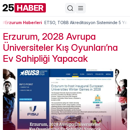
25
HABER
#Erzurum Haberleri
ETSO, TOBB Akreditasyon Sisteminde 5 Yıldı
Erzurum, 2028 Avrupa
Üniversiteler Kış Oyunları’na
Ev Sahipliği Yapacak