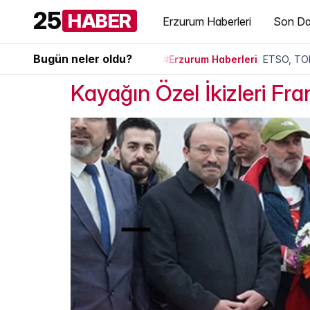
25
HABER
Erzurum Haberleri
Son Da
Bugün neler oldu?
#Erzurum Haberleri
ETSO, TOB
Kayağın Özel İkizleri F