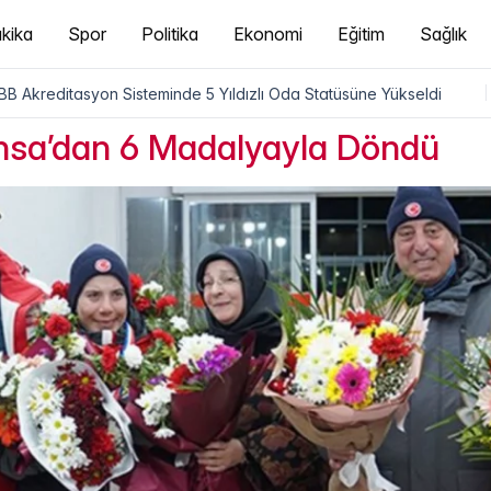
kika
Spor
Politika
Ekonomi
Eğitim
Sağlık
B Akreditasyon Sisteminde 5 Yıldızlı Oda Statüsüne Yükseldi
|
ransa’dan 6 Madalyayla Döndü