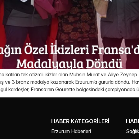
 katılan tek otizmli ikizler olan Muhsin Murat ve Aliye Zeynep 
ş ve 3 bronz madalya kazanarak Erzurum‘a gururla döndü. Hav
Bingül kardeşler, Fransa’nın Gourette bölgesindeki şampiyonada 
HABER KATEGORILERI
HABE
Erzurum Haberleri
Sağlık