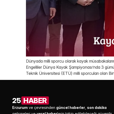
Dünyada milli sporcu olarak kayak müsabakalarına
Engelliler Dünya Kayak Şampiyonası’nda 3 gümü
Teknik Üniversitesi (ETÜ) milli sporcuları olan 
25
HABER
Erzurum
ve çevresinden
güncel haberler
,
son dakika
gelişmeleri ve
yerel haber
lerin takip edilebileceği güvenilir