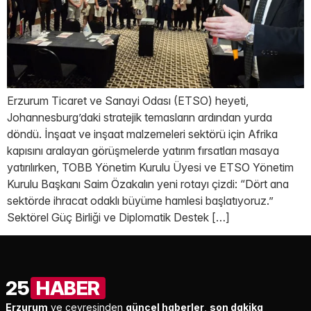
Erzurum Ticaret ve Sanayi Odası (ETSO) heyeti,
Johannesburg’daki stratejik temasların ardından yurda
döndü. İnşaat ve inşaat malzemeleri sektörü için Afrika
kapısını aralayan görüşmelerde yatırım fırsatları masaya
yatırılırken, TOBB Yönetim Kurulu Üyesi ve ETSO Yönetim
Kurulu Başkanı Saim Özakalın yeni rotayı çizdi: “Dört ana
sektörde ihracat odaklı büyüme hamlesi başlatıyoruz.”
Sektörel Güç Birliği ve Diplomatik Destek […]
25
HABER
Erzurum
ve çevresinden
güncel haberler
,
son dakika