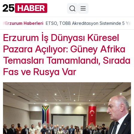
25
HABER
#Erzurum Haberleri
ETSO, TOBB Akreditasyon Sisteminde 5 Yıldı
Erzurum İş Dünyası Küresel
Pazara Açılıyor: Güney Afrika
Temasları Tamamlandı, Sırada
Fas ve Rusya Var