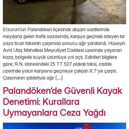
Erzurum’un Palandöken ilçesinde akşam saatlerinde
meydana gelen trafik kazasında, karşıya geçmek isteyen bir
yaya ticari taksinin çarpması sonucu ağır yaralandı. Hüseyin
Avni Ulaş Mahallesi Meşrutiyet Caddesi üzerinde yaşanan
kaza, bölgede büyük üzüntüye yol açtı. Edinilen bilgilere
göre; R.N. idaresindeki 25 TT 527 plakalı taksi, cadde
üzerinde yolun karşısına geçmeye çalışan K.T’ye çarptı.
Çarpmanın şiddetiyle ağır […]
Palandöken’de Güvenli Kayak
Denetimi: Kurallara
Uymayanlara Ceza Yağdı