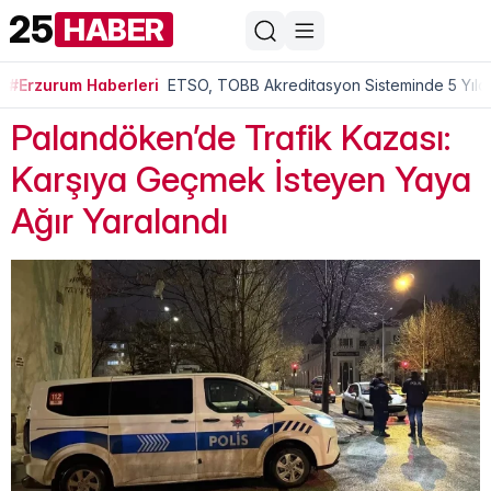
25
HABER
#Erzurum Haberleri
ETSO, TOBB Akreditasyon Sisteminde 5 Yıldı
Palandöken’de Trafik Kazası:
Karşıya Geçmek İsteyen Yaya
Ağır Yaralandı