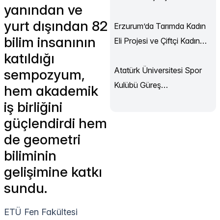
yanından ve
Sürüyor
yurt dışından 82
Erzurum’da Tarımda Kadın
bilim insanının
Eli Projesi ve Çiftçi Kadın
katıldığı
Akademisi Başladı
Atatürk Üniversitesi Spor
sempozyum,
Kulübü Güreş
hem akademik
Şampiyonası’ndan
iş birliğini
Madalyalarla Döndü
güçlendirdi hem
de geometri
biliminin
gelişimine katkı
sundu.
ETÜ Fen Fakültesi