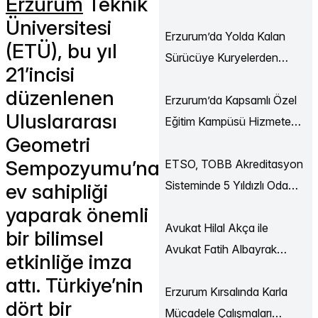
Erzurum
Teknik
Ekonomi Buluşmaları
Üniversitesi
Düzenlendi
Erzurum’da Yolda Kalan
(ETÜ), bu yıl
Sürücüye Kuryelerden
21’incisi
Destek
düzenlenen
Erzurum’da Kapsamlı Özel
Uluslararası
Eğitim Kampüsü Hizmete
Geometri
Açılıyor
Sempozyumu’na
ETSO, TOBB Akreditasyon
Sisteminde 5 Yıldızlı Oda
ev sahipliği
Statüsüne Yükseldi
yaparak önemli
Avukat Hilal Akça ile
bir bilimsel
Avukat Fatih Albayrak
etkinliğe imza
Dünya Evine Girdi
attı. Türkiye’nin
Erzurum Kırsalında Karla
dört bir
Mücadele Çalışmaları