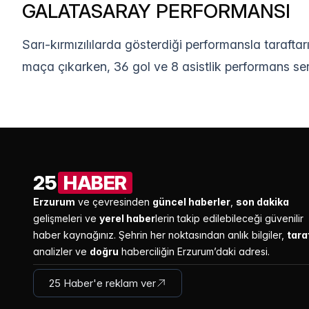
GALATASARAY PERFORMANSI
Sarı-kırmızılılarda gösterdiği performansla tarafta
maça çıkarken, 36 gol ve 8 asistlik performans ser
25
HABER
Erzurum
ve çevresinden
güncel haberler
,
son dakika
gelişmeleri ve
yerel haber
lerin takip edilebileceği güvenilir
haber kaynağınız. Şehrin her noktasından anlık bilgiler,
tara
analizler ve
doğru
haberciliğin Erzurum’daki adresi.
25 Haber'e reklam ver