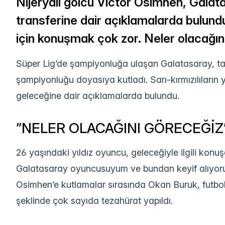
Nijeryalı golcü Victor Osimhen, Galat
transferine dair açıklamalarda bulundu
için konuşmak çok zor. Neler olacağını
Süper Lig’de şampiyonluğa ulaşan Galatasaray, tara
şampiyonluğu doyasıya kutladı. Sarı-kırmızılıların 
geleceğine dair açıklamalarda bulundu.
”NELER OLACAĞINI GÖRECEĞİZ
26 yaşındaki yıldız oyuncu, geleceğiyle ilgili kon
Galatasaray oyuncusuyum ve bundan keyif alıyorum.
Osimhen’e kutlamalar sırasında Okan Buruk, futbolc
şeklinde çok sayıda tezahürat yapıldı.