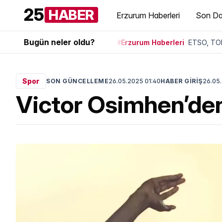
25
HABER
Erzurum Haberleri
Son Da
Bugün neler oldu?
#Erzurum Haberleri
ETSO, TOB
Spor
SON GÜNCELLEME
26.05.2025 01:40
HABER GİRİŞ
26.05.
Victor Osimhen’den