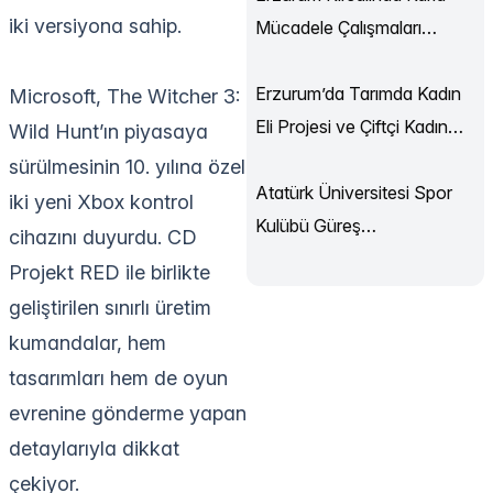
iki versiyona sahip.
Mücadele Çalışmaları
Sürüyor
Erzurum’da Tarımda Kadın
Microsoft, The Witcher 3:
Eli Projesi ve Çiftçi Kadın
Wild Hunt’ın piyasaya
Akademisi Başladı
sürülmesinin 10. yılına özel
Atatürk Üniversitesi Spor
iki yeni Xbox kontrol
Kulübü Güreş
cihazını duyurdu. CD
Şampiyonası’ndan
Projekt RED ile birlikte
Madalyalarla Döndü
geliştirilen sınırlı üretim
kumandalar, hem
tasarımları hem de oyun
evrenine gönderme yapan
detaylarıyla dikkat
çekiyor.