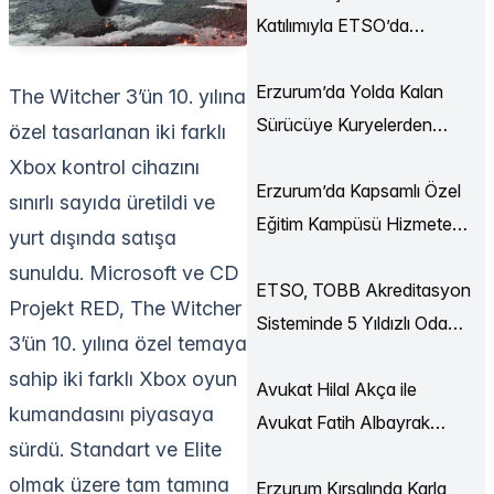
Katılımıyla ETSO’da
Ekonomi Buluşmaları
Düzenlendi
Erzurum’da Yolda Kalan
The Witcher 3’ün 10. yılına
Sürücüye Kuryelerden
özel tasarlanan iki farklı
Destek
Xbox kontrol cihazını
Erzurum’da Kapsamlı Özel
sınırlı sayıda üretildi ve
Eğitim Kampüsü Hizmete
yurt dışında satışa
Açılıyor
sunuldu. Microsoft ve CD
ETSO, TOBB Akreditasyon
Projekt RED, The Witcher
Sisteminde 5 Yıldızlı Oda
3’ün 10. yılına özel temaya
Statüsüne Yükseldi
sahip iki farklı Xbox oyun
Avukat Hilal Akça ile
kumandasını piyasaya
Avukat Fatih Albayrak
sürdü. Standart ve Elite
Dünya Evine Girdi
olmak üzere tam tamına
Erzurum Kırsalında Karla