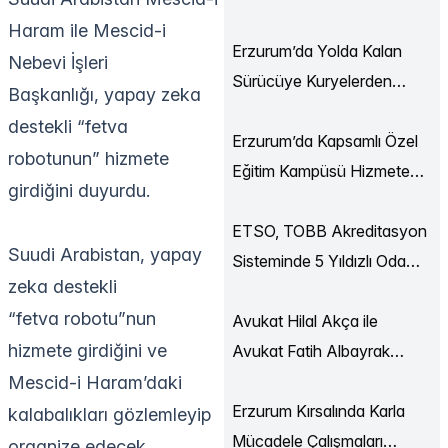
Ekonomi Buluşmaları
Haram ile Mescid-i
Düzenlendi
Erzurum’da Yolda Kalan
Nebevi İşleri
Sürücüye Kuryelerden
Başkanlığı, yapay zeka
Destek
destekli “fetva
Erzurum’da Kapsamlı Özel
robotunun” hizmete
Eğitim Kampüsü Hizmete
girdiğini duyurdu.
Açılıyor
ETSO, TOBB Akreditasyon
Suudi Arabistan, yapay
Sisteminde 5 Yıldızlı Oda
zeka destekli
Statüsüne Yükseldi
“fetva robotu”nun
Avukat Hilal Akça ile
hizmete girdiğini ve
Avukat Fatih Albayrak
Dünya Evine Girdi
Mescid-i Haram’daki
Erzurum Kırsalında Karla
kalabalıkları gözlemleyip
Mücadele Çalışmaları
organize edecek