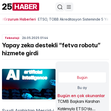
25
HABER
#Erzurum Haberleri
ETSO, TOBB Akreditasyon Sisteminde 5 Yıldı
26.05.2025 01:44
Teknoloji
Yapay zeka destekli “fetva robotu”
hizmete girdi
Bugün
Bu ay
Bugün en çok okunanlar
TCMB Başkanı Karahan
Katılımıyla ETSO’da
Suudi Arabistan Mescid-i