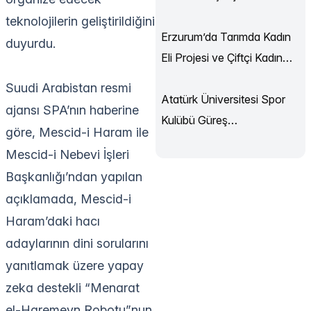
Sürüyor
teknolojilerin geliştirildiğini
Erzurum’da Tarımda Kadın
duyurdu.
Eli Projesi ve Çiftçi Kadın
Akademisi Başladı
Suudi Arabistan resmi
Atatürk Üniversitesi Spor
ajansı SPA’nın haberine
Kulübü Güreş
göre, Mescid-i Haram ile
Şampiyonası’ndan
Mescid-i Nebevi İşleri
Madalyalarla Döndü
Başkanlığı’ndan yapılan
açıklamada, Mescid-i
Haram’daki hacı
adaylarının dini sorularını
yanıtlamak üzere yapay
zeka destekli “Menarat
el-Haremeyn Robotu”nun